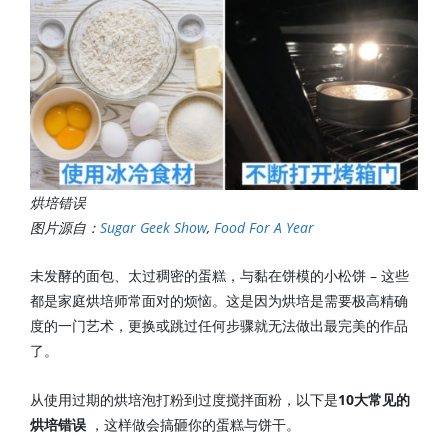
烘培错误
图片源自：
Sugar Geek Show
,
Food For A Year
未发酵的面包、太过稠密的蛋糕，与黏在饼模的小松饼 – 这些
都是家庭烘培师常面对的烦恼。这是因为烘培是需要极高精确
度的一门艺术，更换或跳过任何步骤就无法做出最完美的作品
了。
从使用过期的烘培泡打粉到过度搅拌面粉，以下是
10大常见的
烘培错误
，这样做会搞砸你的蛋糕与饼干。