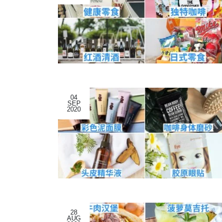
04
SEP
2020
28
AUG