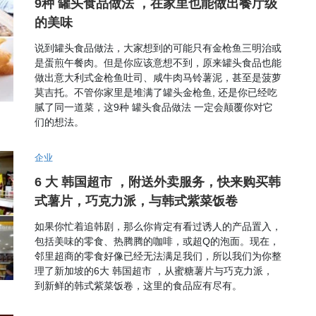
9种 罐头食品做法 ，在家里也能做出餐厅级
的美味
说到罐头食品做法，大家想到的可能只有金枪鱼三明治或
是蛋煎午餐肉。但是你应该意想不到，原来罐头食品也能
做出意大利式金枪鱼吐司、咸牛肉马铃薯泥，甚至是菠萝
莫吉托。不管你家里是堆满了罐头金枪鱼, 还是你已经吃
腻了同一道菜，这9种 罐头食品做法 一定会颠覆你对它
们的想法。
企业
6 大 韩国超市 ，附送外卖服务，快来购买韩
式薯片，巧克力派，与韩式紫菜饭卷
如果你忙着追韩剧，那么你肯定有看过诱人的产品置入，
包括美味的零食、热腾腾的咖啡，或超Q的泡面。现在，
邻里超商的零食好像已经无法满足我们，所以我们为你整
理了新加坡的6大 韩国超市 ，从蜜糖薯片与巧克力派，
到新鲜的韩式紫菜饭卷，这里的食品应有尽有。