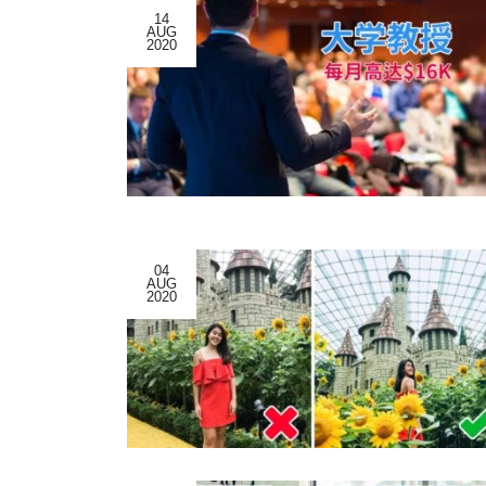
14
AUG
2020
04
AUG
2020