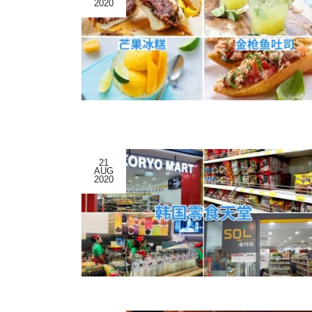
2020
21
AUG
2020