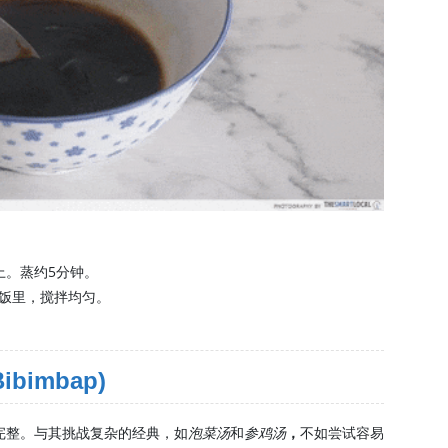
上。蒸约5分钟。
饭里，搅拌均匀。
ibimbap)
完整。与其挑战复杂的经典，如
泡菜汤
和
参鸡汤
，
不如尝试容易