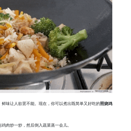
，鲜味让人欲罢不能。现在，你可以煮出既简单又好吃的
照烧鸡
与鸡肉炒一炒，然后倒入蔬菜蒸一会儿。