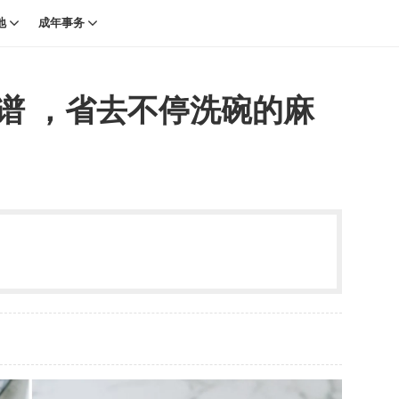
地
成年事务
食谱 ，省去不停洗碗的麻