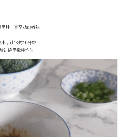
锅里炒，直至鸡肉煮熟
小，让它炖10分钟
放进碗里搅拌均匀