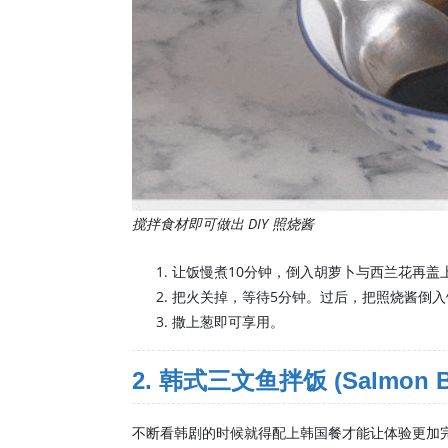
搅拌食材即可做出 DIY 照烧酱
让饭慢煮10分钟，倒入胡萝卜与西兰花再盖
把火关掉，等待5分钟。过后，把照烧酱倒入
撒上葱即可享用。
2. 韩式三文鱼拌饭 (Salmon B
不断看韩剧的时候就得配上韩国餐才能让体验更加