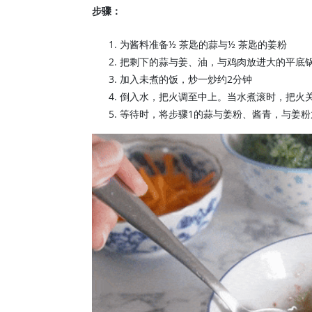
步骤：
为酱料准备½ 茶匙的蒜与½ 茶匙的姜粉
把剩下的蒜与姜、油，与鸡肉放进大的平底
加入未煮的饭，炒一炒约2分钟
倒入水，把火调至中上。当水煮滚时，把火关
等待时，将步骤1的蒜与姜粉、酱青，与姜粉