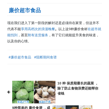
廉价超市食品
现在我们进入了第一阶段的解封还是必须待在家里，但这并不
代表不能
享用高档次的浪漫晚餐
。
以上这9种廉价食材
在超市就
能找到
，甚至
附有送货服务
，有了它们就能提升美食的味道，
以及你的心情。
#
廉价超市食品
#
阻断期间食谱
10 种 保质期最长的蔬菜 ，
除了防止食物浪费还能帮你
省钱
9种简单的 廉价食谱 ，成