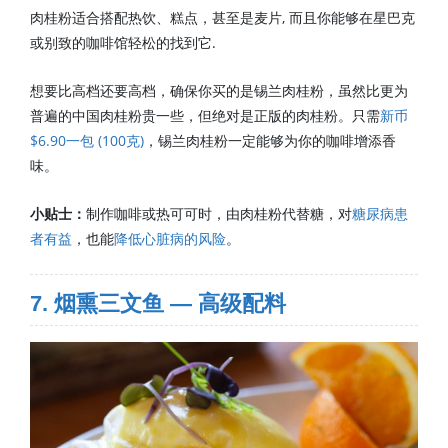
肉桂粉适合搭配热饮、糕点，甚至是麦片, 而且你能够在星巴克
或别致的咖啡馆轻松的找到它.
想要比高档还要高档，确保你买的是锡兰肉桂粉，虽然比更为
普遍的中国肉桂粉贵一些，但绝对是正版的肉桂粉。只需
新币
$6.90一包 (100克)
，锡兰肉桂粉一定能够为你的咖啡增添香
味。
小贴士：
制作咖啡或热可可时，由肉桂粉代替糖，对
糖尿病患
者有益
，也能
降低心脏病的风险
。
7. 烟熏三文鱼 — 高级配料