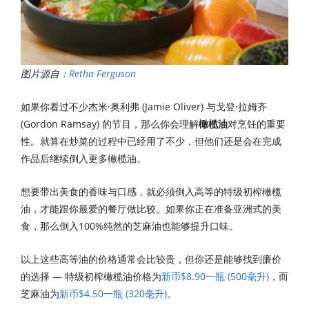
图片源自：
Retha Ferguson
如果你看过不少杰米·奥利弗 (Jamie Oliver) 与戈登·拉姆齐
(Gordon Ramsay) 的节目，那么你会理解
橄榄油
对烹饪的重要
性。就算在炒菜的过程中已经用了不少，但他们还是会在完成
作品后继续倒入更多橄榄油。
想要带出美食的香味与口感，就必须倒入高等的特级初榨橄榄
油，才能跟你最爱的餐厅做比较。如果你正在准备亚洲式的美
食，那么倒入100%纯然的芝麻油也能够提升口味。
以上这些高等油的价格通常会比较贵，但你还是能够找到廉价
的选择 — 特级初榨橄榄油价格为
新币$8.90一瓶 (500毫升)
，而
芝麻油为
新币$4.50一瓶 (320毫升)
。