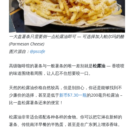
一大盘薯条只需要倒一点松露油即可 — 可选择加入帕尔玛奶酪
(Parmesan Cheese)
图片源自：
@pscafe
高级咖啡馆的薯条与一般薯条的唯一差别就是
松露油
— 香喷喷
的味道围绕着周围，让人忍不住想要咬一口。
天然的松露油价格自然较高，但是别担心，你还是能够找到不
少廉价的选择，甚至是低于
新币$7.30一瓶
的200毫升松露油 –
比一盘松露薯条还来的便宜！
松露油非常适合搭配各种各样的食物。你可以把它淋在新鲜的
薯条、传统南洋早餐的半熟蛋，甚至是在广东粥上增添香味。