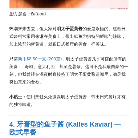
图片源自：Eatbook
热潮来来去去，但大家对
明太子蛋黄酱
的爱
是永恒的。这款日
式酱料常常用来淋在美食上，带出鳕鱼卵独特的鲜味与辣味，
加上浓郁的蛋黄酱，就跟日式餐厅的美食一样美味。
只需
新币$8.50一支 (200克
)，明太子蛋黄酱几乎可搭配所有的
美食 — 寿司、意大利面，甚至是薯条。这可不是我最自豪的一
刻，但我曾经在深夜时直接挤了明太子蛋黄酱进嘴里，满足我
突如其来的食欲。
小贴士：
使用烹饪火炬微炎明太子蛋黄酱，带出日式餐厅才有
的独特味道。
4. 牙膏型的鱼子酱 (Kalles Kaviar) —
欧式早餐