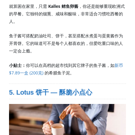
就算困在家里，只需
Kalles 鳕鱼卵酱
，你还是能够重现欧洲式
的早餐。它独特的烟熏、咸味和酸味，非常适合习惯吃西餐的
人。
鱼子酱可搭配奶油吐司、饼干，甚至搭配水煮蛋与蛋黄酱作为
开胃饼。它的味道可不是每个人都喜欢的，但爱吃重口味的人
一定会上瘾。
小贴士：
你可以在高档的超市找到其它牌子的鱼子酱，如
新币
$7.89一盒 (200克)
的希腊鱼子泥。
5. Lotus 饼干 — 酥脆小点心