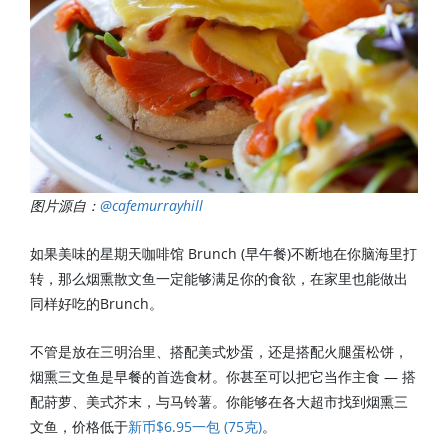
图片源自：
@cafemurrayhill
如果美味的星期天咖啡馆 Brunch (早午餐)不断地在你脑海里打
转，那么烟熏散文鱼一定能够满足你的食欲，在家里也能做出
同样好吃的Brunch。
不管是放在三明治里、搭配美式炒蛋，还是搭配火腿蛋松饼，
烟熏三文鱼是早餐的首选食材。你甚至可以把它当作主食 — 搭
配莳萝、美式芥末，与马铃薯。你能够在各大超市找到烟熏三
文鱼，价格低于
新币$6.95一包 (75克)
。