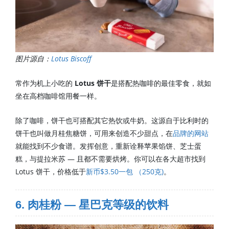
图片源自：
Lotus Biscoff
常作为机上小吃的
Lotus 饼干
是搭配热咖啡的最佳零食，就如
坐在高档咖啡馆用餐一样。
除了咖啡，饼干也可搭配其它热饮或牛奶。这源自于比利时的
饼干也叫做月桂焦糖饼，可用来创造不少甜点，在
品牌的网站
就能找到不少食谱。发挥创意，重新诠释苹果馅饼、芝士蛋
糕，与提拉米苏 — 且都不需要烘烤。你可以在各大超市找到
Lotus 饼干，价格低于
新币$3.50一包 （250克)
。
6. 肉桂粉 — 星巴克等级的饮料