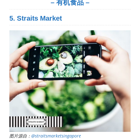
– 有机食品 –
5. Straits Market
图片源自：
@straitsmarketsingapore