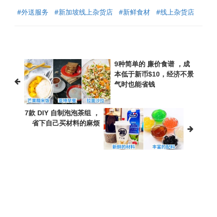
#
外送服务
#
新加坡线上杂货店
#
新鲜食材
#
线上杂货店
9种简单的 廉价食谱 ，成
本低于新币$10，经济不景
气时也能省钱
7款 DIY 自制泡泡茶组 ，
省下自己买材料的麻烦