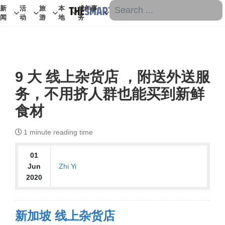
新
活
旅
本
成年事
闻
动
游
地
务
9 大 线上杂货店 ，附送外送服
务，不用挤人群也能买到新鲜
食材
1
minute reading time
01
Zhi Yi
Jun
2020
新加坡 线上杂货店