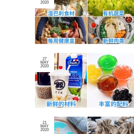
2020
27
MAY
2020
21
MAY
2020