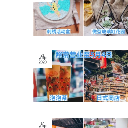
21
APR
2020
14
APR