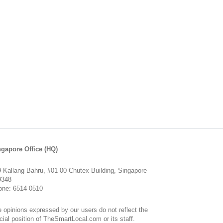
ngapore Office (HQ)
 Kallang Bahru, #01-00 Chutex Building, Singapore
9348
one: 6514 0510
 opinions expressed by our users do not reflect the
icial position of TheSmartLocal.com or its staff.