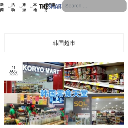
新
活
旅
本
成年事
闻
动
游
地
务
韩国超市
21
AUG
2020