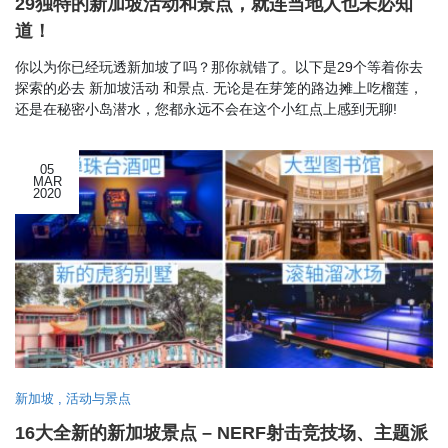
29独特的新加坡活动和景点，就连当地人也未必知
道！
你以为你已经玩透新加坡了吗？那你就错了。以下是29个等着你去
探索的必去 新加坡活动 和景点. 无论是在芽笼的路边摊上吃榴莲，
还是在秘密小岛潜水，您都永远不会在这个小红点上感到无聊!
05
MAR
2020
新加坡
,
活动与景点
16大全新‎的新加坡景点 – NERF射击竞技场、主题派