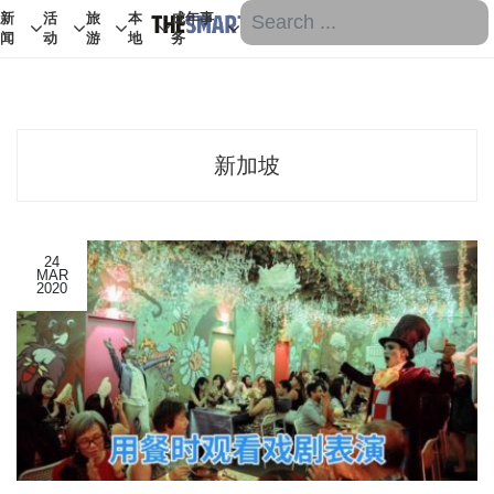
新
活
旅
本
成年事
闻
动
游
地
务
新加坡
24
MAR
2020