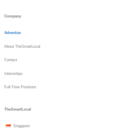
Company
Advertise
About TheSmartLocal
Contact
Internships
Full-Time Positions
TheSmartLocal
Singapore