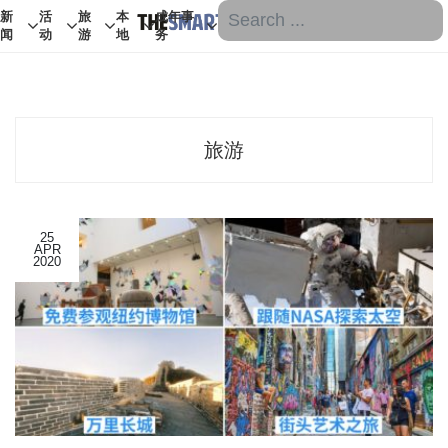
新
活
旅
本
成年事
闻
动
游
地
务
旅游
25
APR
2020