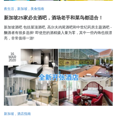
夜生活
,
新加坡
,
美食指南
新加坡25家必去酒吧，酒场老手和菜鸟都适合！
新加坡酒吧 包括屋顶酒吧, 高尔夫鸡尾酒吧和中世纪药房主题酒吧 -
酗酒者有很多选择! 即使您的酒精摄入量为零，其中一些内饰也很漂
亮，非常值得一游!
16
MAR
2020
新加坡
,
酒店指南